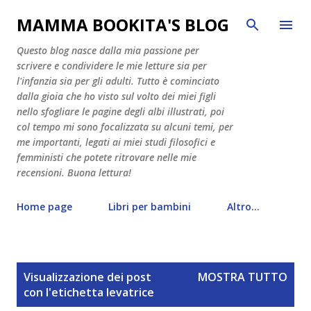
Passa ai contenuti principali
MAMMA BOOKITA'S BLOG
Questo blog nasce dalla mia passione per
scrivere e condividere le mie letture sia per
l'infanzia sia per gli adulti. Tutto è cominciato
dalla gioia che ho visto sul volto dei miei figli
nello sfogliare le pagine degli albi illustrati, poi
col tempo mi sono focalizzata su alcuni temi, per
me importanti, legati ai miei studi filosofici e
femministi che potete ritrovare nelle mie
recensioni. Buona lettura!
Home page
Libri per bambini
Altro…
P
Visualizzazione dei post
MOSTRA TUTTO
o
con l'etichetta
levatrice
s