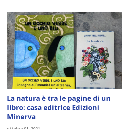
t
La natura è tra le pagine di un
libro: casa editrice Edizioni
Minerva
ottobre 01, 2021