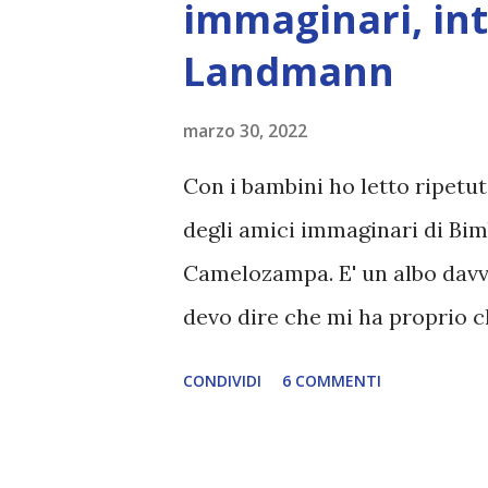
immaginari, in
Landmann
marzo 30, 2022
Con i bambini ho letto ripetute
degli amici immaginari di Bi
Camelozampa. E' un albo davve
devo dire che mi ha proprio c
proprio perchè Bianca - la mia 
CONDIVIDI
6 COMMENTI
amici immaginari e spesso le 
fratello Leone vertono intorn