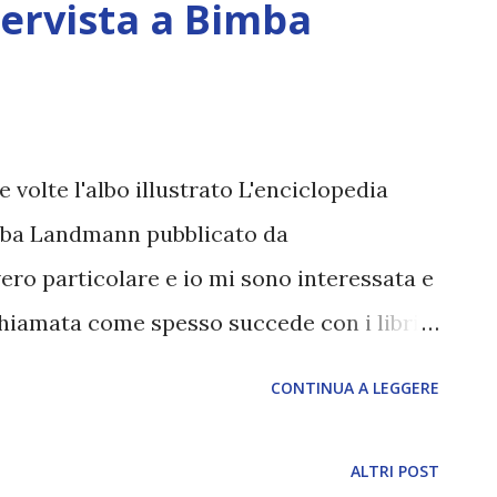
tervista a Bimba
 volte l'albo illustrato L'enciclopedia
mba Landmann pubblicato da
ro particolare e io mi sono interessata e
hiamata come spesso succede con i libri,
figlia più piccola di tre anni - ha più
CONTINUA A LEGGERE
conversazioni con sua sorella Dafne e suo
o a questo tema. Allora ci ritroviamo a
ALTRI POST