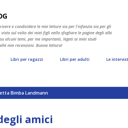
Passa ai contenuti principali
OG
vere e condividere le mie letture sia per l'infanzia sia per gli
isto sul volto dei miei figli nello sfogliare le pagine degli albi
 su alcuni temi, per me importanti, legati ai miei studi
nelle mie recensioni. Buona lettura!
Libri per ragazzi
Libri per adulti
Le intervis
hetta
Bimba Landmann
degli amici