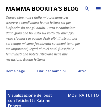
Passa ai contenuti principali
MAMMA BOOKITA'S BLOG
Questo blog nasce dalla mia passione per
scrivere e condividere le mie letture sia per
l'infanzia sia per gli adulti. Tutto è cominciato
dalla gioia che ho visto sul volto dei miei figli
nello sfogliare le pagine degli albi illustrati, poi
col tempo mi sono focalizzata su alcuni temi, per
me importanti, legati ai miei studi filosofici e
femministi che potete ritrovare nelle mie
recensioni. Buona lettura!
Home page
Libri per bambini
Altro…
P
Visualizzazione dei post
MOSTRA TUTTO
o
con l'etichetta
Katrine
s
Enberg