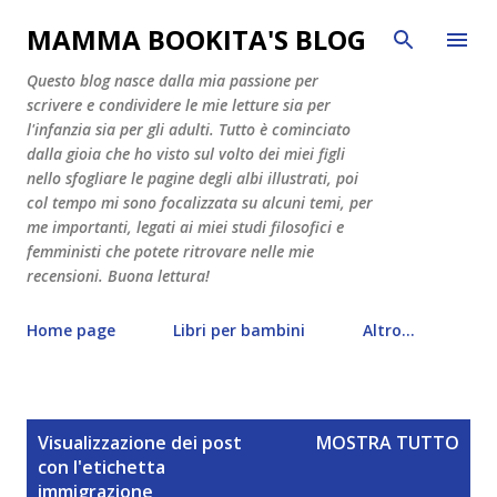
Passa ai contenuti principali
MAMMA BOOKITA'S BLOG
Questo blog nasce dalla mia passione per
scrivere e condividere le mie letture sia per
l'infanzia sia per gli adulti. Tutto è cominciato
dalla gioia che ho visto sul volto dei miei figli
nello sfogliare le pagine degli albi illustrati, poi
col tempo mi sono focalizzata su alcuni temi, per
me importanti, legati ai miei studi filosofici e
femministi che potete ritrovare nelle mie
recensioni. Buona lettura!
Home page
Libri per bambini
Altro…
P
Visualizzazione dei post
MOSTRA TUTTO
o
con l'etichetta
s
immigrazione