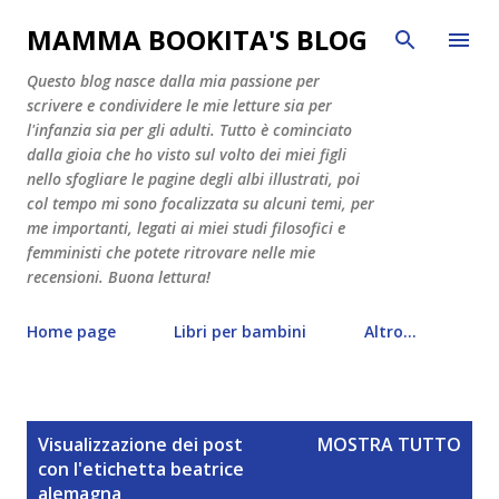
Passa ai contenuti principali
MAMMA BOOKITA'S BLOG
Questo blog nasce dalla mia passione per
scrivere e condividere le mie letture sia per
l'infanzia sia per gli adulti. Tutto è cominciato
dalla gioia che ho visto sul volto dei miei figli
nello sfogliare le pagine degli albi illustrati, poi
col tempo mi sono focalizzata su alcuni temi, per
me importanti, legati ai miei studi filosofici e
femministi che potete ritrovare nelle mie
recensioni. Buona lettura!
Home page
Libri per bambini
Altro…
P
Visualizzazione dei post
MOSTRA TUTTO
o
con l'etichetta
beatrice
s
alemagna