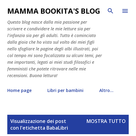
Passa ai contenuti principali
MAMMA BOOKITA'S BLOG
Questo blog nasce dalla mia passione per
scrivere e condividere le mie letture sia per
l'infanzia sia per gli adulti. Tutto è cominciato
dalla gioia che ho visto sul volto dei miei figli
nello sfogliare le pagine degli albi illustrati, poi
col tempo mi sono focalizzata su alcuni temi, per
me importanti, legati ai miei studi filosofici e
femministi che potete ritrovare nelle mie
recensioni. Buona lettura!
Home page
Libri per bambini
Altro…
P
Visualizzazione dei post
MOSTRA TUTTO
o
con l'etichetta
BabaLibri
s