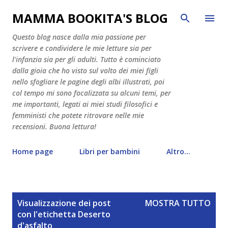
Passa ai contenuti principali
MAMMA BOOKITA'S BLOG
Questo blog nasce dalla mia passione per
scrivere e condividere le mie letture sia per
l'infanzia sia per gli adulti. Tutto è cominciato
dalla gioia che ho visto sul volto dei miei figli
nello sfogliare le pagine degli albi illustrati, poi
col tempo mi sono focalizzata su alcuni temi, per
me importanti, legati ai miei studi filosofici e
femministi che potete ritrovare nelle mie
recensioni. Buona lettura!
Home page
Libri per bambini
Altro…
P
Visualizzazione dei post
MOSTRA TUTTO
o
con l'etichetta
Deserto
s
d'asfalto