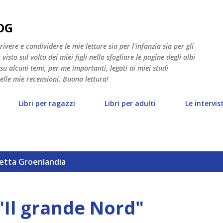
Passa ai contenuti principali
OG
vere e condividere le mie letture sia per l'infanzia sia per gli
isto sul volto dei miei figli nello sfogliare le pagine degli albi
 su alcuni temi, per me importanti, legati ai miei studi
nelle mie recensioni. Buona lettura!
Libri per ragazzi
Libri per adulti
Le intervis
hetta
Groenlandia
"Il grande Nord"