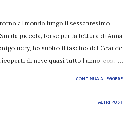
orno al mondo lungo il sessantesimo
Sin da piccola, forse per la lettura di Anna
Montgomery, ho subito il fascino del Grande
icoperti di neve quasi tutto l’anno, così
o cresciuta, cioè Milano. Tallack parla di
CONTINUA A LEGGERE
ù di trent’anni lungo il sessantesimo
ibro - partendo dalle Shetland - il luogo dove
ALTRI POST
ella Gran Bretagna - e spostandosi in
ia, il Canada, l’Alaska, la Siberia, San
ndinavia, per poi ritornare al punto di