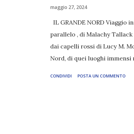
maggio 27, 2024
IL GRANDE NORD Viaggio int
parallelo , di Malachy Tallack 
dai capelli rossi di Lucy M. 
Nord, di quei luoghi immensi r
diversi dalla realtà in cui son
CONDIVIDI
POSTA UN COMMENTO
un viaggio compiuto a poco pi
parallelo - il filo rosso del l
viveva e il punto più a nord d
senso orario verso la Groenland
Pietroburgo e dintorni, la Sca