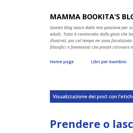
MAMMA BOOKITA'S BL
Questo blog nasce dalla mia passione per scri
adulti. Tutto è cominciato dalla gioia che ho v
illustrati, poi col tempo mi sono focalizzata
filosofici e femministi che potete ritrovare 
Home page
Libri per bambini
P
Visualizzazione dei post con l'etic
o
s
Prendere o lasci
t