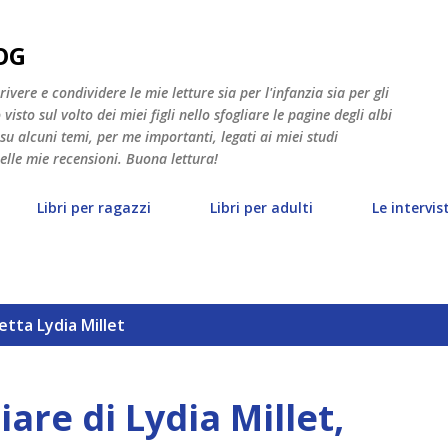
Passa ai contenuti principali
OG
vere e condividere le mie letture sia per l'infanzia sia per gli
isto sul volto dei miei figli nello sfogliare le pagine degli albi
 su alcuni temi, per me importanti, legati ai miei studi
nelle mie recensioni. Buona lettura!
Libri per ragazzi
Libri per adulti
Le intervis
hetta
Lydia Millet
are di Lydia Millet,