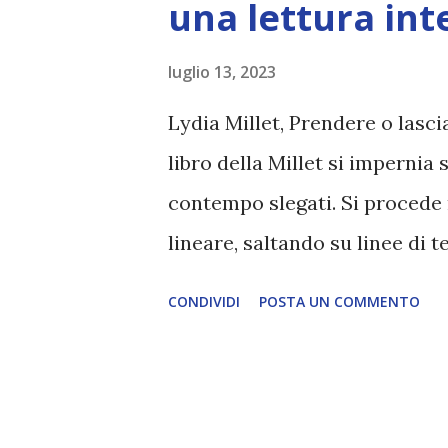
una lettura int
luglio 13, 2023
Lydia Millet, Prendere o lasci
libro della Millet si impernia 
contempo slegati. Si procede n
lineare, saltando su linee di t
di persone che al momento se
CONDIVIDI
POSTA UN COMMENTO
recuperano invece magari due 
scrittura interessante che si 
che entra e esce anche incons
volte come vera e propria comp