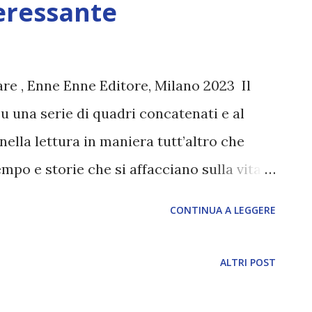
eressante
are , Enne Enne Editore, Milano 2023 Il
su una serie di quadri concatenati e al
ella lettura in maniera tutt’altro che
empo e storie che si affacciano sulla vita
mbra di non poter spiegare. Le si
CONTINUA A LEGGERE
o tre quadri più in là. È senz’altro una
serve della figura di un agente immobiliare
ALTRI POST
apevolmente dalle vite delle persone, a
arsa, in punta di piedi, e altre volte