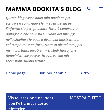
Passa ai contenuti principali
MAMMA BOOKITA'S BLOG
Questo blog nasce dalla mia passione per
scrivere e condividere le mie letture sia per
l'infanzia sia per gli adulti. Tutto è cominciato
dalla gioia che ho visto sul volto dei miei figli
nello sfogliare le pagine degli albi illustrati, poi
col tempo mi sono focalizzata su alcuni temi, per
me importanti, legati ai miei studi filosofici e
femministi che potete ritrovare nelle mie
recensioni. Buona lettura!
Home page
Libri per bambini
Altro…
P
Visualizzazione dei post
MOSTRA TUTTO
o
con l'etichetta
corpo
s
elettrico