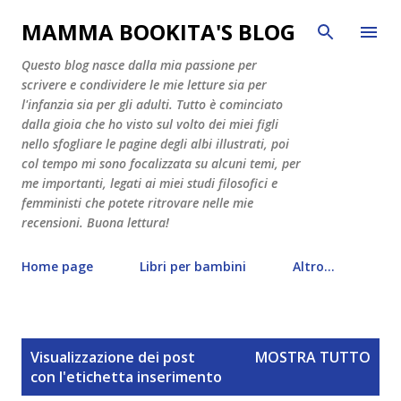
Passa ai contenuti principali
MAMMA BOOKITA'S BLOG
Questo blog nasce dalla mia passione per
scrivere e condividere le mie letture sia per
l'infanzia sia per gli adulti. Tutto è cominciato
dalla gioia che ho visto sul volto dei miei figli
nello sfogliare le pagine degli albi illustrati, poi
col tempo mi sono focalizzata su alcuni temi, per
me importanti, legati ai miei studi filosofici e
femministi che potete ritrovare nelle mie
recensioni. Buona lettura!
Home page
Libri per bambini
Altro…
P
Visualizzazione dei post
MOSTRA TUTTO
o
con l'etichetta
inserimento
s