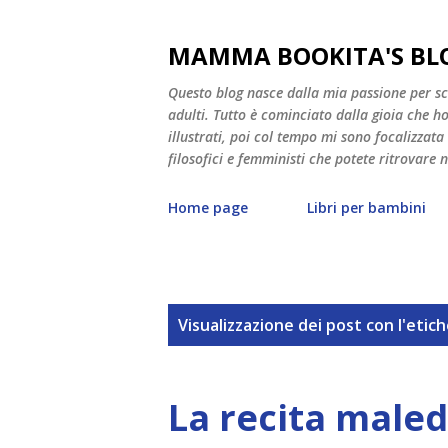
MAMMA BOOKITA'S BL
Questo blog nasce dalla mia passione per scri
adulti. Tutto è cominciato dalla gioia che ho v
illustrati, poi col tempo mi sono focalizzata
filosofici e femministi che potete ritrovare 
Home page
Libri per bambini
P
Visualizzazione dei post con l'etic
o
s
La recita maled
t