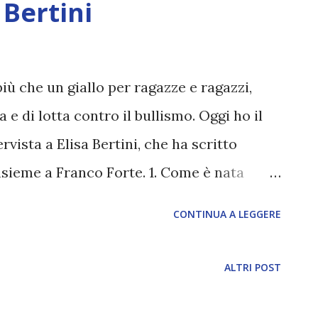
 Bertini
iù che un giallo per ragazze e ragazzi,
 e di lotta contro il bullismo. Oggi ho il
rvista a Elisa Bertini, che ha scritto
nsieme a Franco Forte. 1. Come è nata
a diversi anni fa: tutto è partito da un
CONTINUA A LEGGERE
sul Giallo Mondadori che si aggiudicò il
l’epoca i componenti della Banda degli
ALTRI POST
d erano solo in tre (Matilde non aveva
comparsa!), ma i ‘germi’ della storia