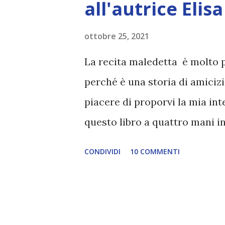
all'autrice Elisa
ottobre 25, 2021
La recita maledetta è molto p
perché è una storia di amicizia
piacere di proporvi la mia inte
questo libro a quattro mani i
questa storia? È una storia nat
CONDIVIDI
10 COMMENTI
racconto inizialmente uscito 
Premio Nebbia Gialla 2016. Al
Invisibili erano più piccoli, e
ancora fatto la sua chiassosa 