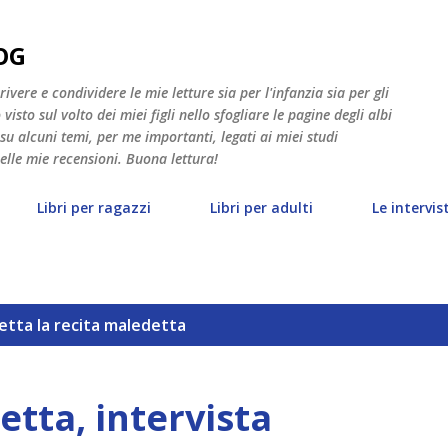
Passa ai contenuti principali
OG
vere e condividere le mie letture sia per l'infanzia sia per gli
isto sul volto dei miei figli nello sfogliare le pagine degli albi
 su alcuni temi, per me importanti, legati ai miei studi
nelle mie recensioni. Buona lettura!
Libri per ragazzi
Libri per adulti
Le intervis
hetta
la recita maledetta
etta, intervista