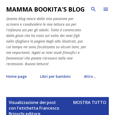
Passa ai contenuti principali
MAMMA BOOKITA'S BLOG
Questo blog nasce dalla mia passione per
scrivere e condividere le mie letture sia per
l'infanzia sia per gli adulti. Tutto è cominciato
dalla gioia che ho visto sul volto dei miei figli
nello sfogliare le pagine degli albi illustrati, poi
col tempo mi sono focalizzata su alcuni temi, per
me importanti, legati ai miei studi filosofici e
femministi che potete ritrovare nelle mie
recensioni. Buona lettura!
Home page
Libri per bambini
Altro…
P
Visualizzazione dei post
MOSTRA TUTTO
o
con l'etichetta
Francesco
s
Brioschi editore