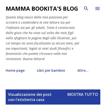
Passa ai contenuti principali
MAMMA BOOKITA'S BLOG
Questo blog nasce dalla mia passione per
scrivere e condividere le mie letture sia per
l'infanzia sia per gli adulti. Tutto è cominciato
dalla gioia che ho visto sul volto dei miei figli
nello sfogliare le pagine degli albi illustrati, poi
col tempo mi sono focalizzata su alcuni temi, per
me importanti, legati ai miei studi filosofici e
femministi che potete ritrovare nelle mie
recensioni. Buona lettura!
Home page
Libri per bambini
Altro…
P
Visualizzazione dei post
MOSTRA TUTTO
o
con l'etichetta
casa
s